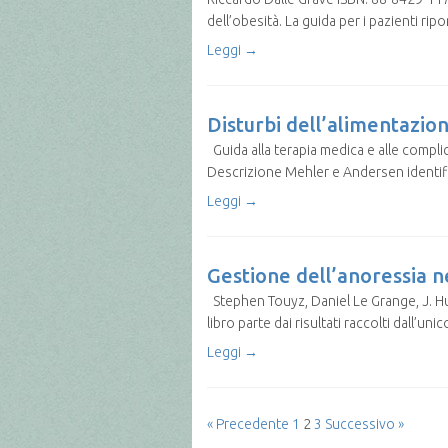
dell’obesità. La guida per i pazienti r
Leggi →
Disturbi dell’alimentazio
Guida alla terapia medica e alle complic
Descrizione Mehler e Andersen identi
Leggi →
Gestione dell’anoressia n
Stephen Touyz, Daniel Le Grange, J. Hub
libro parte dai risultati raccolti dall’u
Leggi →
« Precedente
1
2
3
Successivo »