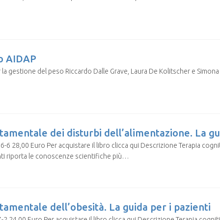
io AIDAP
tione del peso Riccardo Dalle Grave, Laura De Kolitscher e Simona C
amentale dei disturbi dell’alimentazione. La gui
-6 28,00 Euro Per acquistare il libro clicca qui Descrizione Terapia cogn
enti riporta le conoscenze scientifiche più…
amentale dell’obesità. La guida per i pazienti
2 24,00 Euro Per acquistare il libro clicca qui Descrizione Terapia cogni