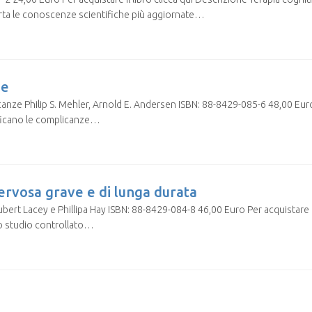
iporta le conoscenze scientifiche più aggiornate…
ne
anze Philip S. Mehler, Arnold E. Andersen ISBN: 88-8429-085-6 48,00 Euro P
ficano le complicanze…
ervosa grave e di lunga durata
ert Lacey e Phillipa Hay ISBN: 88-8429-084-8 46,00 Euro Per acquistare i
nico studio controllato…