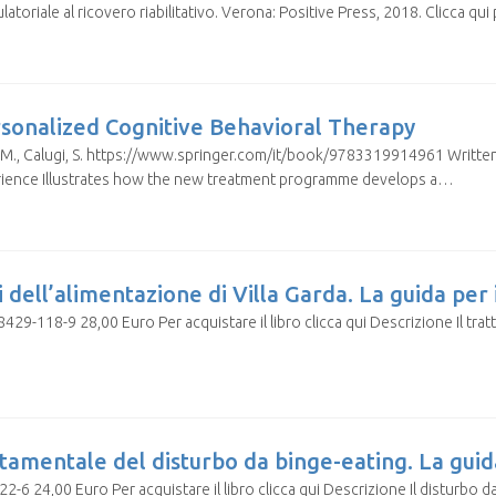
toriale al ricovero riabilitativo. Verona: Positive Press, 2018. Clicca qui 
rsonalized Cognitive Behavioral Therapy
h, M., Calugi, S. https://www.springer.com/it/book/9783319914961 Written 
erience Illustrates how the new treatment programme develops a…
i dell’alimentazione di Villa Garda. La guida per 
8-9 28,00 Euro Per acquistare il libro clicca qui Descrizione Il tratta
amentale del disturbo da binge-eating. La guida
6 24,00 Euro Per acquistare il libro clicca qui Descrizione Il disturbo da