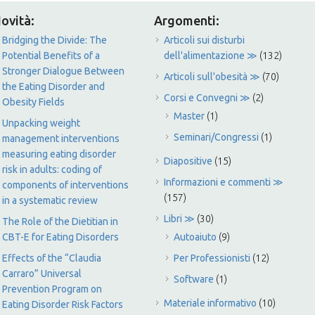
ovità:
Argomenti:
Bridging the Divide: The
Articoli sui disturbi
Potential Benefits of a
dell'alimentazione ≫
(132)
Stronger Dialogue Between
Articoli sull'obesità ≫
(70)
the Eating Disorder and
Corsi e Convegni ≫
(2)
Obesity Fields
Master
(1)
Unpacking weight
Seminari/Congressi
(1)
management interventions
measuring eating disorder
Diapositive
(15)
risk in adults: coding of
Informazioni e commenti ≫
components of interventions
(157)
in a systematic review
Libri ≫
(30)
The Role of the Dietitian in
CBT-E for Eating Disorders
Autoaiuto
(9)
Effects of the “Claudia
Per Professionisti
(12)
Carraro” Universal
Software
(1)
Prevention Program on
Materiale informativo
(10)
Eating Disorder Risk Factors