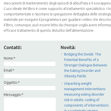
meccanismi di mantenimento degli episodi di abbuffata e il sovrappeso 
L’uso ideale del libro è come supporto al trattamento specialistico. I
comportamentale e riportano la spiegazione dettagliata delle strategie e
materiale per eseguire il programma e per guadare i video che descri
Il libro, comunque, può essere letto da chiunque voglia avere informaz
efficace trattamento di questo disturbo dell’alimentazione.
Contatti:
Novità:
Bridging the Divide: The
Nome:
*
Potential Benefits of a
Stronger Dialogue Between
Email:
*
the Eating Disorder and
Obesity Fields
Oggetto:
*
Unpacking weight
management interventions
measuring eating disorder
Messaggio:
*
risk in adults: coding of
components of interventions
in a systematic review