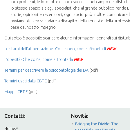
loro problemi, le loro lotte e i loro successi nel campo dei disturb
lo stesso spazio sia agli specialisti che al grande pubblico rende E
storie, opinioni e recensioni; ogni socio può inoltre comunicare le
ovviamente senza andare a discapito della serietà e della professio
base del nostro impegno.
Qui sotto è possibile scaricare alcune informazioni generali sui disturb
I disturbi dell’alimentazione- Cosa sono, come affrontarli
NEW
L’obesità- Che cos’è, come affrontarla
NEW
Termini per descrivere la psicopatologia dei DA
(pdf)
Termini usati dalla CBT-E
(pdf)
Mappa CBT-E
(pdf)
Contatti:
Novità:
Bridging the Divide: The
Nome:
*