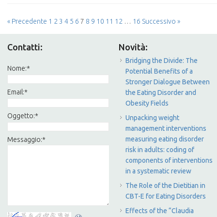
« Precedente
1
2
3
4
5
6
7
8
9
10
11
12
…
16
Successivo »
Contatti:
Novità:
Bridging the Divide: The
Nome:
*
Potential Benefits of a
Stronger Dialogue Between
Email:
*
the Eating Disorder and
Obesity Fields
Oggetto:
*
Unpacking weight
management interventions
measuring eating disorder
Messaggio:
*
risk in adults: coding of
components of interventions
in a systematic review
The Role of the Dietitian in
CBT-E for Eating Disorders
Effects of the “Claudia