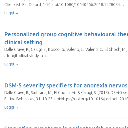
Checklist. Eat Disord, 1-16. doi:10.1080/10640266.2018.1528084…
Leggi →
Personalized group cognitive behavioural thera
clinical setting
Dalle Grave, R., Calugi, S., Bosco, G., Valerio, L., Valenti, C., El Ghoch,
a longitudinal study in a…
Leggi →
DSM-5 severity specifiers for anorexia nervo
Dalle Grave, R., Sartirana, M., El Ghoch, M., & Calugi, S. (2018). DSM-5
Eating Behaviors, 31, 18-23. doi:https://doi.org/10.1016/j.eatbeh.20
Leggi →