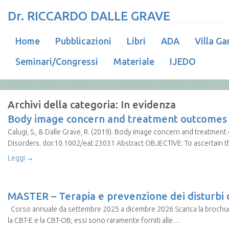
Dr. RICCARDO DALLE GRAVE
Home
Pubblicazioni
Libri
ADA
Villa Ga
Seminari/Congressi
Materiale
IJEDO
Archivi della categoria:
In evidenza
Body image concern and treatment outcomes i
Calugi, S., & Dalle Grave, R. (2019). Body image concern and treatmen
Disorders. doi:10.1002/eat.23031 Abstract OBJECTIVE: To ascertain 
Leggi →
MASTER – Terapia e prevenzione dei disturbi d
Corso annuale da settembre 2025 a dicembre 2026 Scarica la brochure
la CBT-E e la CBT-OB, essi sono raramente forniti alle…