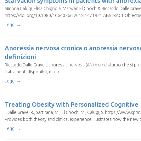
Starvation symptoms in patients with anorexia
Simona Calugi, Elisa Chignola, Marwan El Ghoch & Riccardo Dalle Grav
https://doi.org/10.1080/10640266.2018.1471921 ABSTRACT Objective.
Leggi →
Anoressia nervosa cronica o anoressia nervosa
definizioni
Riccardo Dalle Grave L’anoressia nervosa (AN) è un disturbo che si pres
trattamenti disponibili, ma in…
Leggi →
Treating Obesity with Personalized Cognitiv
Dalle Grave, R., Sartirana, M., El Ghoch, M., Calugi, S. https://www.s
Provides both theory and clinical experience Illustrates how the n
Leggi →