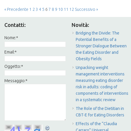
« Precedente
1
2
3
4
5
6
7
8
9
10
11
12
Successivo »
Contatti:
Novità:
Bridging the Divide: The
Nome:
*
Potential Benefits of a
Stronger Dialogue Between
Email:
*
the Eating Disorder and
Obesity Fields
Oggetto:
*
Unpacking weight
management interventions
measuring eating disorder
Messaggio:
*
risk in adults: coding of
components of interventions
in a systematic review
The Role of the Dietitian in
CBT-E for Eating Disorders
Effects of the “Claudia
Carraro” Universal