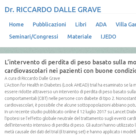
Dr. RICCARDO DALLE GRAVE
Home
Pubblicazioni
Libri
ADA
Villa Ga
Seminari/Congressi
Materiale
IJEDO
L’intervento di perdita di peso basato sulla mod
cardiovascolari nei pazienti con buone condizi
A cura di Riccardo Dalle Grave
L’Action for Health in Diabetes (Look AHEAD) trial ha esaminato se la m
essere ridotte attraverso un intervento di perdita di peso basato sulla
comportamentali (CBT) nelle persone con diabete di tipo 2. Nonostante 
cardiovascolari, è possibile che alcune sottopopolazioni abbiano potut
In un recente studio pubblicato online il 12 luglio 2017 su Lancet Di
l’ipotesi se l’effetto globale neutrale del trattamento sugli eventi ca
dell’intervento intensivo di perdita di peso. Gli autori hanno utilizzato
metà causale dei dati del trial (il training set) e hanno applicato i mod