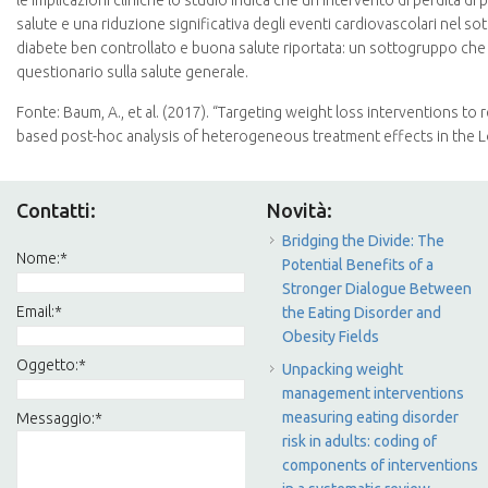
le implicazioni cliniche lo studio indica che un intervento di perdita di 
salute e una riduzione significativa degli eventi cardiovascolari nel
diabete ben controllato e buona salute riportata: un sottogruppo che 
questionario sulla salute generale.
Fonte: Baum, A., et al. (2017). “Targeting weight loss interventions to
based post-hoc analysis of heterogeneous treatment effects in the L
Contatti:
Novità:
Bridging the Divide: The
Nome:
*
Potential Benefits of a
Stronger Dialogue Between
Email:
*
the Eating Disorder and
Obesity Fields
Oggetto:
*
Unpacking weight
management interventions
measuring eating disorder
Messaggio:
*
risk in adults: coding of
components of interventions