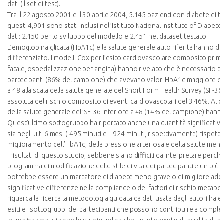
dati (il set di test).
Tra il 22 agosto 2001 e il 30 aprile 2004, 5.145 pazienti con diabete di
questi 4,901 sono stati inclusi nell’Istituto National Institute of Diabe
dati: 2.450 per lo sviluppo del modello e 2.451 nel dataset testato.
L’emoglobina glicata (HbA1c) e la salute generale auto riferita hanno d
differenziato. I modelli Cox per l’esito cardiovascolare composito prim
fatale, ospedalizzazione per angina) hanno rivelato che è necessario t
partecipanti (86% del campione) che avevano valori HbA1c maggiore 
a 48 alla scala della salute generale del Short Form Health Survey (SF-36
assoluta del rischio composito di eventi cardiovascolari del 3,46%. Al 
della salute generale dell’SF-36 inferiore a 48 (14% del campione) han
Quest’ultimo sottogruppo ha riportato anche una quantità significativam
sia negli ulti 6 mesi (-495 minuti e – 924 minuti, rispettivamente) ris
miglioramento dell’HbA1c, della pressione arteriosa e della salute men
I risultati di questo studio, sebbene siano difficili da interpretare per
programma di modificazione dello stile di vita dei partecipanti e un pi
potrebbe essere un marcatore di diabete meno grave o di migliore ade
significative differenze nella compliance o dei fattori di rischio metabol
riguarda la ricerca la metodologia guidata da dati usata dagli autori ha e
esiti e i sottogruppi dei partecipanti che possono contribuire a comple