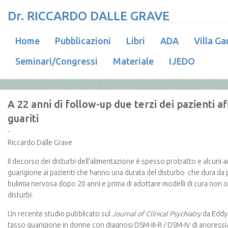
Dr. RICCARDO DALLE GRAVE
Home
Pubblicazioni
Libri
ADA
Villa Ga
Seminari/Congressi
Materiale
IJEDO
A 22 anni di follow-up due terzi dei pazienti 
guariti
-
Riccardo Dalle Grave
Il decorso dei disturbi dell’alimentazione è spesso protratto e alcuni 
guarigione ai pazienti che hanno una durata del disturbo che dura da pi
bulimia nervosa dopo 20 anni e prima di adottare modelli di cura non o
disturbi.
Un recente studio pubblicato sul
Journal of Clinical Psychiatry
da Eddy 
tasso guarigione in donne con diagnosi DSM-III-R / DSM-IV di anoressia 