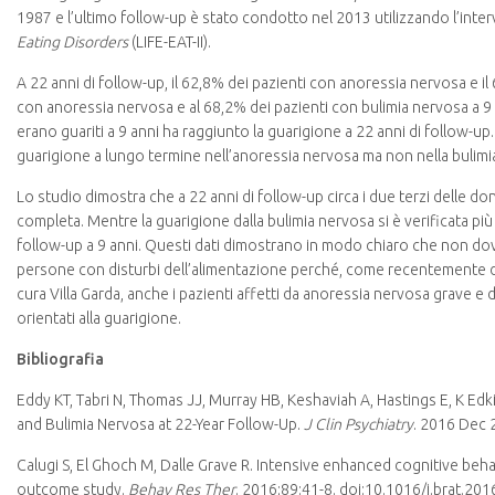
1987 e l’ultimo follow-up è stato condotto nel 2013 utilizzando l’interv
Eating
Disorders
(LIFE-EAT-II).
A 22 anni di follow-up, il 62,8% dei pazienti con anoressia nervosa e il
con anoressia nervosa e al 68,2% dei pazienti con bulimia nervosa a 9 
erano guariti a 9 anni ha raggiunto la guarigione a 22 anni di follow-u
guarigione a lungo termine nell’anoressia nervosa ma non nella bulimi
Lo studio dimostra che a 22 anni di follow-up circa i due terzi delle
completa. Mentre la guarigione dalla bulimia nervosa si è verificata p
follow-up a 9 anni. Questi dati dimostrano in modo chiaro che non dov
persone con disturbi dell’alimentazione perché, come recentemente di
cura Villa Garda, anche i pazienti affetti da anoressia nervosa grave 
orientati alla guarigione.
Bibliografia
Eddy KT, Tabri N, Thomas JJ, Murray HB, Keshaviah A, Hastings E, K E
and Bulimia Nervosa at 22-Year Follow-Up.
J Clin Psychiatry
. 2016 Dec 
Calugi S, El Ghoch M, Dalle Grave R. Intensive enhanced cognitive beh
outcome study.
Behav Res Ther
. 2016;89:41-8. doi:10.1016/j.brat.201