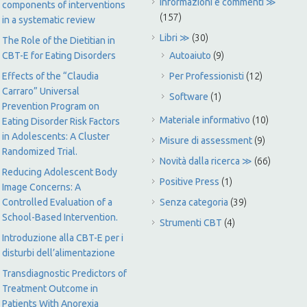
Informazioni e commenti ≫
components of interventions
(157)
in a systematic review
Libri ≫
(30)
The Role of the Dietitian in
CBT-E for Eating Disorders
Autoaiuto
(9)
Effects of the “Claudia
Per Professionisti
(12)
Carraro” Universal
Software
(1)
Prevention Program on
Materiale informativo
(10)
Eating Disorder Risk Factors
in Adolescents: A Cluster
Misure di assessment
(9)
Randomized Trial.
Novità dalla ricerca ≫
(66)
Reducing Adolescent Body
Positive Press
(1)
Image Concerns: A
Controlled Evaluation of a
Senza categoria
(39)
School-Based Intervention.
Strumenti CBT
(4)
Introduzione alla CBT-E per i
disturbi dell’alimentazione
Transdiagnostic Predictors of
Treatment Outcome in
Patients With Anorexia