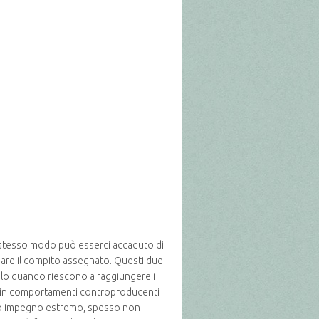
lo stesso modo può esserci accaduto di
nare il compito assegnato. Questi due
olo quando riescono a raggiungere i
dono in comportamenti controproducenti
oro impegno estremo, spesso non