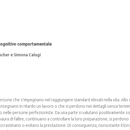
 cognitivo comportamentale
tscher e Simona Calugi
 persone che s’impegnano nel raggiungere standard elevati nella vita. Al
consegnano in ritardo un lavoro o che si perdono nei dettagli senza termi
 nelle persone perfezioniste. Da una parte si valutano positivamente s
la paura di fallire, continuano a controllare la loro preparazione, si per
ocrastinano o evitano la prestazione. Di conseguenza, nonostante il l