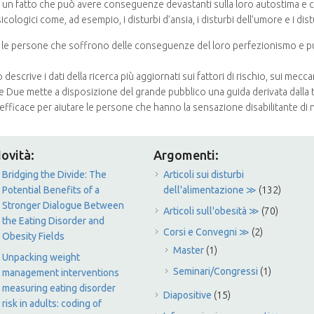
 un fatto che può avere conseguenze devastanti sulla loro autostima e ch
ogici come, ad esempio, i disturbi d’ansia, i disturbi dell’umore e i dist
re le persone che soffrono delle conseguenze del loro perfezionismo e pu
no descrive i dati della ricerca più aggiornati sui fattori di rischio, sui me
e Due mette a disposizione del grande pubblico una guida derivata dalla
efficace per aiutare le persone che hanno la sensazione disabilitante di
ovità:
Argomenti:
Bridging the Divide: The
Articoli sui disturbi
Potential Benefits of a
dell'alimentazione ≫
(132)
Stronger Dialogue Between
Articoli sull'obesità ≫
(70)
the Eating Disorder and
Corsi e Convegni ≫
(2)
Obesity Fields
Master
(1)
Unpacking weight
Seminari/Congressi
(1)
management interventions
measuring eating disorder
Diapositive
(15)
risk in adults: coding of