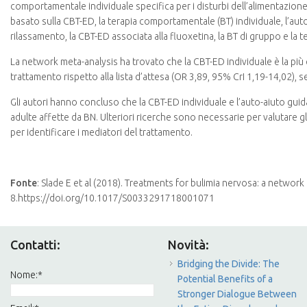
comportamentale individuale specifica per i disturbi dell’alimentazione 
basato sulla CBT-ED, la terapia comportamentale (BT) individuale, l’auto
rilassamento, la CBT-ED associata alla fluoxetina, la BT di gruppo e la t
La network meta-analysis ha trovato che la CBT-ED individuale è la più e
trattamento rispetto alla lista d’attesa (OR 3,89, 95% CrI 1,19-14,02), 
Gli autori hanno concluso che la CBT-ED individuale e l’auto-aiuto guid
adulte affette da BN. Ulteriori ricerche sono necessarie per valutare 
per identificare i mediatori del trattamento.
Fonte
: Slade E et al (2018). Treatments for bulimia nervosa: a networ
8.https://doi.org/10.1017/S0033291718001071
Contatti:
Novità:
Bridging the Divide: The
Nome:
*
Potential Benefits of a
Stronger Dialogue Between