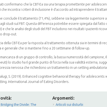
ultati confermano che la CBT-Ea sia una terapia promettente per adolesce
i che incontra i criteri di inclusione è d’accordo ad intraprendere il tratt
he conclude il trattamento (71,4%), sebbene sia leggermente superiore ag
agli studi sul FBT. Questa differenza potrebbe essere spiegata dal fatto
) e che le analisi degli studi del FBT includono nei risultati i pazienti ric
to drop-out.
ia della CBT-Ea per la risposta al trattamento ottenuta sia in termini di rec
a e generale che si mantiene fino a 20 settimane di follow-up.
mancanza di un gruppo di controllo, la bassa numerosità del campione, il 
uti) lo studio ha il grande punto di forza nella sua validità esterna, sug
noressia nervosa che richiedono un trattamento in un setting ambulatoria
& Calugi, S. (2019). Enhanced cognitive behavioral therapy for adolescen
tting. International Journal of Eating Disorders.
ovità:
Argomenti:
Bridging the Divide: The
Articoli sui disturbi