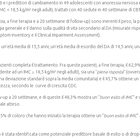
iti e i predittori di cambiamento in 49 adolescenti con anoressia nervosa 
 < 18,5 kg/m² negli adulti, trattati con 40 sedute in 40 settimane di CBT
pia, a fine terapia e a 20 settimane di follow-up) sono inerenti il peso, la
ia generale e il danno sulla qualità di vita secondario al DA (misurate ri
mptom Inventory e il Clinical Impairment Assessment).
un’età media di 15,5 anni, un’età media di esordio del DA di 14,5 anni, una
azienti completa il trattamento. Fra queste pazienti, a fine terapia, il 62,9
ente ad un IMC ≥ 18,5 kg/m² negli adulti), sia una “
piena risposta
” (ovver
na deviazione standard sopra la media comunitaria) e il 45,7% ottiene u
ltezza, secondo le curve di crescita CDC.
w-up a 20 settimane, e di queste il 48,3% mostra un “
buon esito di IMC
” e 
ale atteso.
l 45% di coloro che hanno iniziato la terapia ottiene un “
buon esito di IMC
”
 è stata identificata come potenziale predittore basale di esito o di drop