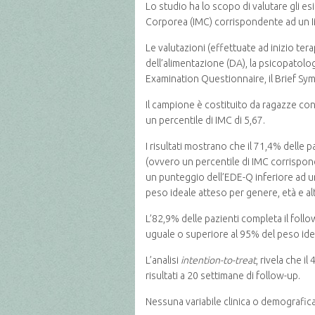
Lo studio ha lo scopo di valutare gli es
Corporea (IMC) corrispondente ad un IMC
Le valutazioni (effettuate ad inizio tera
dell’alimentazione (DA), la psicopatolog
Examination Questionnaire, il Brief Sy
Il campione è costituito da ragazze con 
un percentile di IMC di 5,67.
I risultati mostrano che il 71,4% delle p
(ovvero un percentile di IMC corrispond
un punteggio dell’EDE-Q inferiore ad u
peso ideale atteso per genere, età e a
L’82,9% delle pazienti completa il follo
uguale o superiore al 95% del peso ide
L’analisi
intention-to-treat
, rivela che i
risultati a 20 settimane di follow-up.
Nessuna variabile clinica o demografica