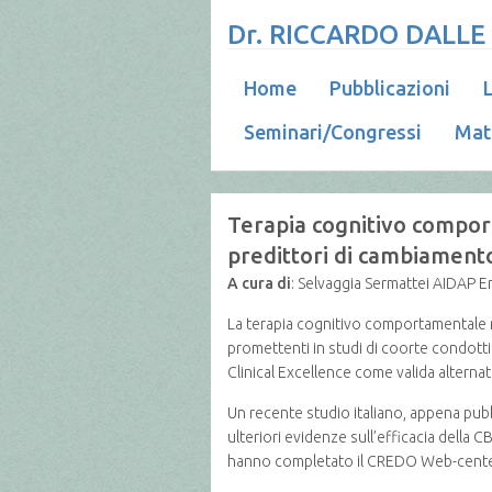
Dr. RICCARDO DALLE
Home
Pubblicazioni
L
Seminari/Congressi
Mat
Terapia cognitivo comport
predittori di cambiament
A cura di
: Selvaggia Sermattei AIDAP E
La terapia cognitivo comportamentale mi
promettenti in studi di coorte condotti p
Clinical Excellence come valida alternat
Un recente studio italiano, appena pubb
ulteriori evidenze sull’efficacia della
hanno completato il CREDO Web-centere