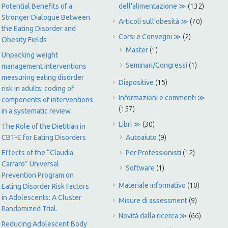
Potential Benefits of a
dell'alimentazione ≫
(132)
Stronger Dialogue Between
Articoli sull'obesità ≫
(70)
the Eating Disorder and
Corsi e Convegni ≫
(2)
Obesity Fields
Master
(1)
Unpacking weight
Seminari/Congressi
(1)
management interventions
measuring eating disorder
Diapositive
(15)
risk in adults: coding of
Informazioni e commenti ≫
components of interventions
(157)
in a systematic review
Libri ≫
(30)
The Role of the Dietitian in
CBT-E for Eating Disorders
Autoaiuto
(9)
Effects of the “Claudia
Per Professionisti
(12)
Carraro” Universal
Software
(1)
Prevention Program on
Materiale informativo
(10)
Eating Disorder Risk Factors
in Adolescents: A Cluster
Misure di assessment
(9)
Randomized Trial.
Novità dalla ricerca ≫
(66)
Reducing Adolescent Body