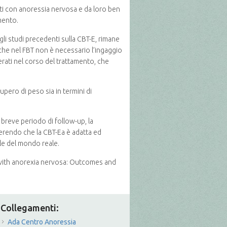
nti con anoressia nervosa e da loro ben
amento.
li studi precedenti sulla CBT-E, rimane
 che nel FBT non è necessario l’ingaggio
overati nel corso del trattamento, che
upero di peso sia in termini di
breve periodo di follow-up, la
gerendo che la CBT-Ea è adatta ed
le del mondo reale.
ts with anorexia nervosa: Outcomes and
Collegamenti:
Ada Centro Anoressia