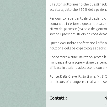
Gli autori sottolineano che questi ris
accettata, dato che il 95% delle pazient
Per quanto la percentuale di pazienti c
comunque inferiore a quella riportata d
attivo del paziente (ma solo dei genitori
invece il presente studio ha considera
Questi dati inoltre confermano l’efficac
riduzione della psicopatologia specific
Nonostante alcune limitazioni (come la 
mancanza di una supervisione dei terape
efficace in pazienti adolescenti con a
Fonte:
Dalle Grave, R., Sartirana, M., 
predictors of change in a real‐world se
Contatti:
N