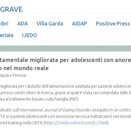
 GRAVE
ibri
ADA
Villa Garda
AIDAP
Positive Press
eriale
IJEDO
amentale migliorata per adolescenti con anores
o nel mondo reale
mpoli e Firenze
gliorata per i disturbi dell’alimentazione adattata per pazienti adolescen
resso centri clinici di ricerca, grazie ai quali è stata raccomandata dalle l
iva al trattamento basato sulla famiglia (FBT).
licato sull’
International Journal of Eating Disorder
, eseguito in un centr
 CBT-E in pazienti adolescenti con anoressia nervosa trattati però nel mon
d training nella CBT-E (
https://credo-oxford.com/9.2.html
).