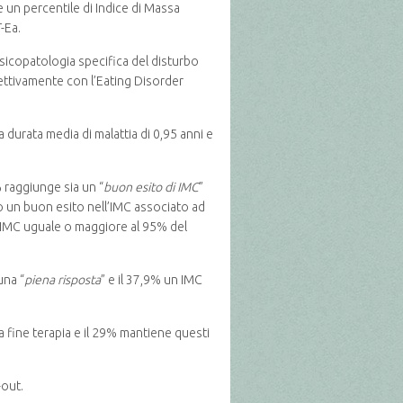
e un percentile di Indice di Massa
-Ea.
 psicopatologia specifica del disturbo
spettivamente con l’Eating Disorder
 durata media di malattia di 0,95 anni e
% raggiunge sia un “
buon esito di IMC
”
o un buon esito nell’IMC associato ad
n IMC uguale o maggiore al 95% del
una “
piena risposta
” e il 37,9% un IMC
 a fine terapia e il 29% mantiene questi
-out.