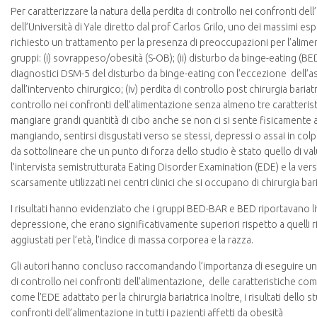
Per caratterizzare la natura della perdita di controllo nei confronti de
dell’Università di Yale diretto dal prof Carlos Grilo, uno dei massimi e
richiesto un trattamento per la presenza di preoccupazioni per l’aliment
gruppi: (i) sovrappeso/obesità (S-OB); (ii) disturbo da binge-eating (BED);
diagnostici DSM-5 del disturbo da binge-eating con l’eccezione dell’a
dall’intervento chirurgico; (iv) perdita di controllo post chirurgia bari
controllo nei confronti dell’alimentazione senza almeno tre caratterist
mangiare grandi quantità di cibo anche se non ci si sente fisicamente 
mangiando, sentirsi disgustati verso se stessi, depressi o assai in colp
da sottolineare che un punto di forza dello studio è stato quello di val
l’intervista semistrutturata Eating Disorder Examination (EDE) e la ve
scarsamente utilizzati nei centri clinici che si occupano di chirurgia bari
I risultati hanno evidenziato che i gruppi BED-BAR e BED riportavano live
depressione, che erano significativamente superiori rispetto a quelli r
aggiustati per l’età, l’indice di massa corporea e la razza.
Gli autori hanno concluso raccomandando l’importanza di eseguire una va
di controllo nei confronti dell’alimentazione, delle caratteristiche co
come l’EDE adattato per la chirurgia bariatrica Inoltre, i risultati dello
confronti dell’alimentazione in tutti i pazienti affetti da obesità