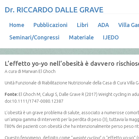
Dr. RICCARDO DALLE GRAVE
Home
Pubblicazioni
Libri
ADA
Villa Ga
Seminari/Congressi
Materiale
IJEDO
L’effetto yo-yo nell’obesità è davvero rischios
A cura di Marwan El Ghoch
Unità Funzionale di Riabilitazione Nutrizionale della Casa di Cura Villa 
Fonte:
El Ghoch M, Calugi S, Dalle Grave R (2017) Weight cycling in adu
doi:10.1111/1747-0080.12387
L’obesità è un grave problema di salute, associato a numerose comorbil
un’ampia gamma di interventi per la perdita di peso (3), tuttavia la mag
l’80% dei pazienti con obesità che ha intenzionalmente perso peso rito
Questo fenomeno, definito come “
weight cycling
” o “effetto yo-yo” (4