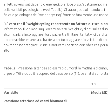
effetti avversi sul dispendio energetico a riposo, sull’adattamento met
sulle variabili psicologiche (vedi Tabella). Gli autori, sottolineando le im
fisica e psicologica del “weight cycling” fornisce finalmente una rispo
“E’ vero che il “weight cycling rappresenta un fattore di rischio pe
informazioni fuorvianti sugli effetti avversi “weight cycling” sulla sal
alcuni clinici a incoraggiare i loro pazienti a limitare i tentativi di pe
non dovrebbe essere una barriera per incoraggiare sforzi futuri di perdi
dovrebbe incoraggiare i clinici a motivare i pazienti con obesità a perse
alto.
Tabella.
Pressione arteriosa ed esami bioumorali la mattina a digiuno, 
di peso (T0) e dopo il recupero del peso perso (T1). Le analisi sono stat
T0
Variabile
Media (SD
Pressione arteriosa ed esami bioumorali