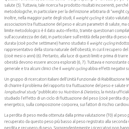
salute (5). Tuttavia, tale ricerca ha prodotto risultati incoerenti, perché
metodologiche, in particolare per la definizione arbitraria di “weight cycli
Inoltre, nella maggior parte degli studi, il
weight cycling
è stato valutat
associazioni tra fluttuazione del peso e alcuni parametri di salute, ma c
limite metodologico è il dato auto-riferito, tramite questionari compil
sull’accuratezza dei dati, in particolare sull’entità della perdita di peso 
durata (cioè poche settimane) hanno studiato il
weight cycling
indotto
rappresentativo della storia naturale dell’obesità, in cui il recupero d
(cioè mesi o anni) (6). Pertanto, alla luce di questi limiti e prima di trarre
obesità devono essere ancora esplorati (6, 7). Tuttavia e nonostante
generale e tra alcuni clinici che il
weight cycling
abbia effetti negativi su
Un gruppo di ricercatori italiani dell’Unità Funzionale di Riabilitazione
di chiarire il problema del rapporto tra fluttuazione del peso e salute i
longitudinal study”
pubblicato su
Nutrition & Dietetics,
la rivista ufficia
studiado l’effetto di un ciclo di fluttuazione del peso (cioè perdita 
energetico, sulla composizione corporea, sui fattori di rischio cardiovas
La perdita di peso media ottenuta dalla prima valutazione (T0) al peso 
recuperato da questo peso più basso al peso registrato alla seconda val
perdita e recupero di peso. Sorprendentemente i ricercatori non hanno 