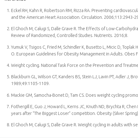
Eckel RH, Kahn R, Robertson RM, Rizza RA. Preventing cardiovascula
and the American Heart Association. Circulation. 2006;113:2943-2
El Ghoch M, Calugi S, Dalle Grave R. The Effects of Low-Carbohyd
Review of Randomized, Controlled Studies. Nutrients. 2016;8.
Yumuk V, Tsigos C, Fried M, Schindler K, Busetto L, Micic D, Topl
O. European Guidelines for Obesity Management in Adults. Obes F
Weight cycling. National Task Force on the Prevention and Treat
Blackburn GL, Wilson GT, Kanders BS, Stein LJ, Lavin PT, Adler J, Br
1989;49:1105-1109.
Mackie GM, Samocha-Bonet D, Tam CS. Does weight cycling promote
Fothergill E, Guo J, Howard L, Kerns JC, Knuth ND, Brychta R, Chen 
years after “The Biggest Loser” competition. Obesity (Silver Sprin
El Ghoch M, Calugi S, Dalle Grave R. Weight cycling in adults with se