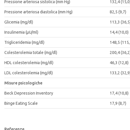
Pressione arteriosa sistolica (mm Hg)
132,4 (15,0
Pressione arteriosa diastolica (mm Hg)
82,5 (9,7)
Glicemia (mg/dl)
113,3 (36,5
Insulinemia (μU/ml)
14,4 (10,0)
Trigliceridemia (mg/dl)
148,5 (115,
Colesterolemia totale (mg/dl)
200,4 (36,2
HDL colesterolemia (mg/dl)
46,3 (12,8)
LDL colesterolemia (mg/dl)
133,2 (32,9
Misure psicologiche
Beck Depression Inventory
17,4 (10,8)
Binge Eating Scale
17,9 (8,7)
Referenze