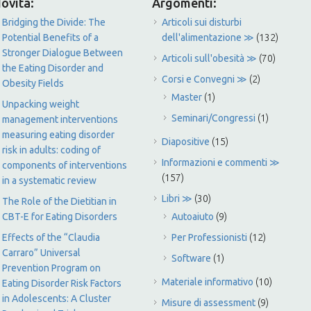
ovità:
Argomenti:
Bridging the Divide: The
Articoli sui disturbi
Potential Benefits of a
dell'alimentazione ≫
(132)
Stronger Dialogue Between
Articoli sull'obesità ≫
(70)
the Eating Disorder and
Corsi e Convegni ≫
(2)
Obesity Fields
Master
(1)
Unpacking weight
Seminari/Congressi
(1)
management interventions
measuring eating disorder
Diapositive
(15)
risk in adults: coding of
Informazioni e commenti ≫
components of interventions
(157)
in a systematic review
Libri ≫
(30)
The Role of the Dietitian in
CBT-E for Eating Disorders
Autoaiuto
(9)
Effects of the “Claudia
Per Professionisti
(12)
Carraro” Universal
Software
(1)
Prevention Program on
Materiale informativo
(10)
Eating Disorder Risk Factors
in Adolescents: A Cluster
Misure di assessment
(9)