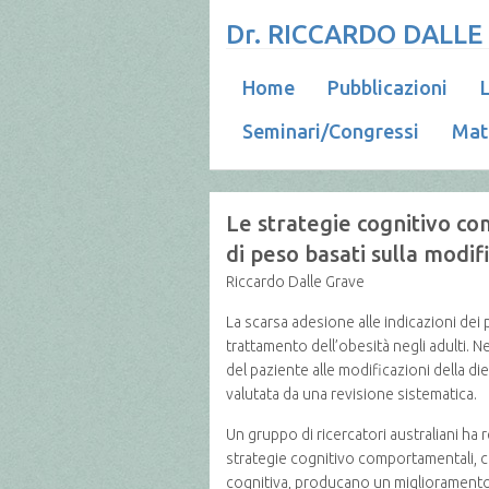
Dr. RICCARDO DALLE
Home
Pubblicazioni
L
Seminari/Congressi
Mat
Le strategie cognitivo co
di peso basati sulla modifi
Riccardo Dalle Grave
La scarsa adesione alle indicazioni dei 
trattamento dell’obesità negli adulti. 
del paziente alle modificazioni della die
valutata da una revisione sistematica.
Un gruppo di ricercatori australiani ha
strategie cognitivo comportamentali, com
cognitiva, producano un miglioramento de