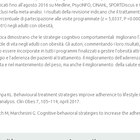
blicati fino all’agosto 2016 su Medline, PsycINFO, CINAHL, SPORTDiscus e 
clusi nella meta-analisi. I risultati della revisione indicano che il tratt
percentuale di partecipazione alle visite programmate (z = 5,0337, P <0.000
001) negli adulti con obesità,
alitica dimostrano che le strategie cognitivo comportamentali migliorano l
ile di vita negli adulti con obesità. Gli autori, commentando i loro risulta
sere incorporate in tutti i programmi finalizzati a gestire l’obesità attr
aggio e l’aderenza dei pazienti al trattamento. Il miglioramento dell’aderen
ita e nel mantenimento del peso, ma anche il miglioramento della salute
pa KL. Behavioural treatment strategies improve adherence to lifestyle 
nalysis. Clin Obes 7, 105–114, April 2017.
Ghoch M, Marchesini G. Cognitive-behavioral strategies to increase the ad