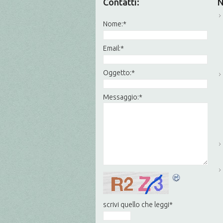
Contatti:
N
Nome:
*
Email:
*
Oggetto:
*
Messaggio:
*
scrivi quello che leggi
*