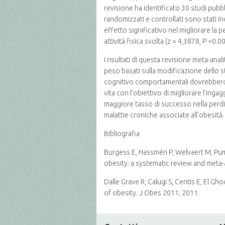
revisione ha identificato 30 studi pub
randomizzati e controllati sono stati in
effetto significativo nel migliorare la 
attività fisica svolta (z = 4,3878, P <0.0
I risultati di questa revisione meta-an
peso basati sulla modificazione dello st
cognitivo comportamentali dovrebbero es
vita con l’obiettivo di migliorare l’ing
maggiore tasso di successo nella perd
malattie croniche associate all’obesità.
Bibliografia
Burgess E, Hassmén P, Welvaert M, Pum
obesity: a systematic review and meta-a
Dalle Grave R, Calugi S, Centis E, El 
of obesity. J Obes 2011; 2011.