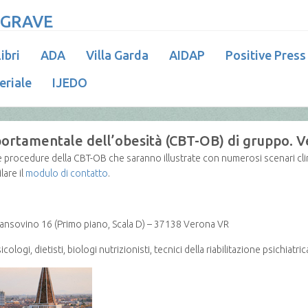
 GRAVE
ibri
ADA
Villa Garda
AIDAP
Positive Press
eriale
IJEDO
portamentale dell’obesità (CBT-OB) di gruppo. 
e e procedure della CBT-OB che saranno illustrate con numerosi scenari cli
are il
modulo di contatto
.
Sansovino 16 (Primo piano, Scala D) – 37138 Verona VR
icologi, dietisti, biologi nutrizionisti, tecnici della riabilitazione psichiatric