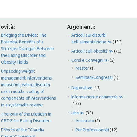
ovità:
Argomenti:
Bridging the Divide: The
Articoli sui disturbi
Potential Benefits of a
dell'alimentazione ≫
(132)
Stronger Dialogue Between
Articoli sull'obesità ≫
(70)
the Eating Disorder and
Corsi e Convegni ≫
(2)
Obesity Fields
Master
(1)
Unpacking weight
Seminari/Congressi
(1)
management interventions
measuring eating disorder
Diapositive
(15)
risk in adults: coding of
Informazioni e commenti ≫
components of interventions
(157)
in a systematic review
Libri ≫
(30)
The Role of the Dietitian in
CBT-E for Eating Disorders
Autoaiuto
(9)
Effects of the “Claudia
Per Professionisti
(12)
Carraro” Universal