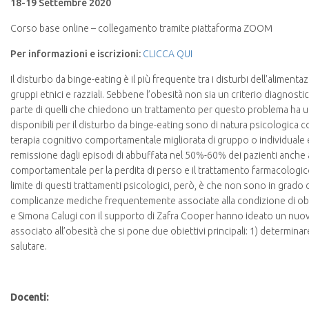
18-19 Settembre 2020
Corso base online – collegamento tramite piattaforma ZOOM
Per informazioni e iscrizioni:
CLICCA QUI
Il disturbo da binge-eating è il più frequente tra i disturbi dell’alimenta
gruppi etnici e razziali. Sebbene l’obesità non sia un criterio diagnost
parte di quelli che chiedono un trattamento per questo problema ha u
disponibili per il disturbo da binge-eating sono di natura psicologica 
terapia cognitivo comportamentale migliorata di gruppo o individuale e
remissione dagli episodi di abbuffata nel 50%-60% dei pazienti anche a d
comportamentale per la perdita di perso e il trattamento farmacologic
limite di questi trattamenti psicologici, però, è che non sono in grado
complicanze mediche frequentemente associate alla condizione di obes
e Simona Calugi con il supporto di Zafra Cooper hanno ideato un nuo
associato all’obesità che si pone due obiettivi principali: 1) determinar
salutare.
Docenti: