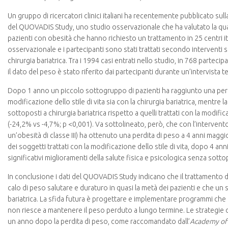
Un gruppo di ricercatori clinici italiani ha recentemente pubblicato sulla
del QUOVADIS Study, uno studio osservazionale che ha valutato la qual
pazienti con obesità che hanno richiesto un trattamento in 25 centri it
osservazionale e i partecipanti sono stati trattati secondo interventi s
chirurgia bariatrica. Tra i 1994 casi entrati nello studio, in 768 partec
il dato del peso è stato riferito dai partecipanti durante un’intervista t
Dopo 1 anno un piccolo sottogruppo di pazienti ha raggiunto una perdi
modificazione dello stile di vita sia con la chirurgia bariatrica, mentre
sottoposti a chirurgia bariatrica rispetto a quelli trattati con la modifi
(-24,2% vs -4,7%; p <0,001). Va sottolineato, però, che con l’intervento d
un’obesità di classe III) ha ottenuto una perdita di peso a 4 anni maggi
dei soggetti trattati con la modificazione dello stile di vita, dopo 4 a
significativi miglioramenti della salute fisica e psicologica senza sottopo
In conclusione i dati del QUOVADIS Study indicano che il trattamento del
calo di peso salutare e duraturo in quasi la metà dei pazienti e che un
bariatrica. La sfida futura è progettare e implementare programmi che 
non riesce a mantenere il peso perduto a lungo termine. Le strategie 
un anno dopo la perdita di peso, come raccomandato dall’
Academy of 