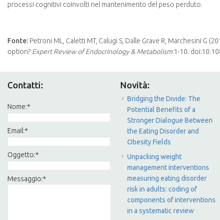
processi cognitivi coinvolti nel mantenimento del peso perduto.
Fonte:
Petroni ML, Caletti MT, Calugi S, Dalle Grave R, Marchesini G (20
option?
Expert Review of Endocrinology & Metabolism
:1-10. doi:10.
Contatti:
Novità:
Bridging the Divide: The
Nome:
*
Potential Benefits of a
Stronger Dialogue Between
Email:
*
the Eating Disorder and
Obesity Fields
Oggetto:
*
Unpacking weight
management interventions
measuring eating disorder
Messaggio:
*
risk in adults: coding of
components of interventions
in a systematic review